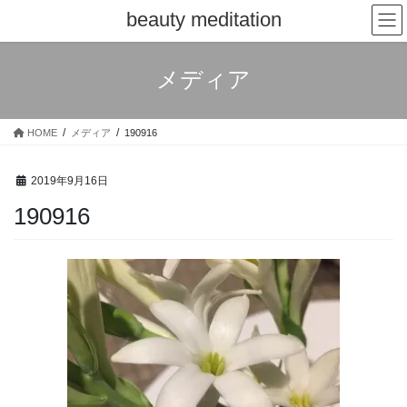
コ
ナ
beauty meditation
ン
ビ
テ
ゲ
ン
ー
メディア
ツ
シ
へ
ョ
ス
ン
HOME
メディア
190916
キ
に
ッ
移
プ
動
2019年9月16日
190916