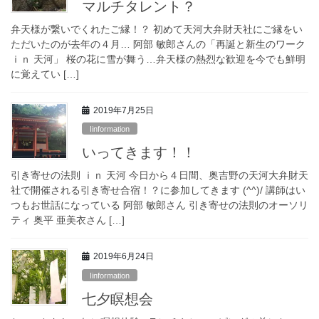
マルチタレント？
弁天様が繋いでくれたご縁！？ 初めて天河大弁財天社にご縁をい
ただいたのが去年の４月… 阿部 敏郎さんの「再誕と新生のワーク
ｉｎ 天河」 桜の花に雪が舞う…弁天様の熱烈な歓迎を今でも鮮明
に覚えてい […]
2019年7月25日
Iinformation
いってきます！！
引き寄せの法則 ｉｎ 天河 今日から４日間、奥吉野の天河大弁財天
社で開催される引き寄せ合宿！？に参加してきます (^^)/ 講師はい
つもお世話になっている 阿部 敏郎さん 引き寄せの法則のオーソリ
ティ 奥平 亜美衣さん […]
2019年6月24日
Iinformation
七夕瞑想会