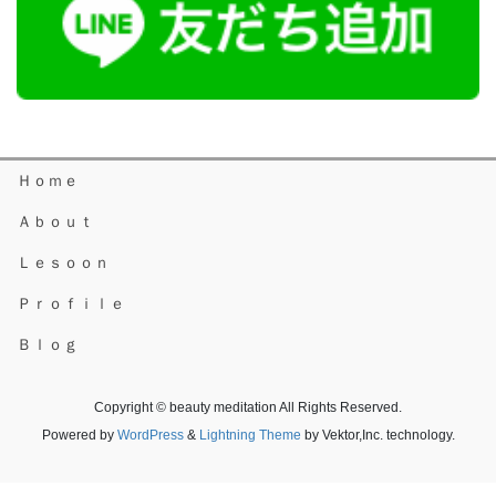
Ｈｏｍｅ
Ａｂｏｕｔ
Ｌｅｓｏｏｎ
Ｐｒｏｆｉｌｅ
Ｂｌｏｇ
Copyright © beauty meditation All Rights Reserved.
Powered by
WordPress
&
Lightning Theme
by Vektor,Inc. technology.