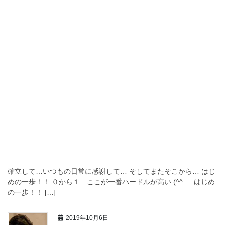
2020年8月8日
Iinformation
ライオンズゲート
オンラインスタート！！ ライオンズゲートとは直訳すると「獅子
を守る扉」 宇宙と地球を繋ぐ扉！？ ライオンズゲートは普段は固
く閉ざされていて… 地球が銀河の中心に位置する毎年７月２６日
～８月１２日までの１８日間 […]
2019年11月14日
Iinformation
はじめの一歩？
いい女は進化する！？ 自分らしく生きてきた…自分のスタイルも
確立して…いつもの日常に感謝して… そしてまたそこから… はじ
めの一歩！！ ０から１…ここが一番ハードルが高い (^^ゞ はじめ
の一歩！！ […]
2019年10月6日