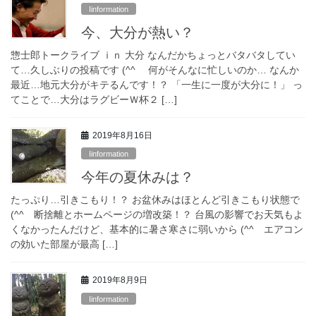
Iinformation
今、大分が熱い？
惣士郎トークライブ ｉｎ 大分 なんだかちょっとバタバタしてい
て…久しぶりの投稿です (^^ゞ 何がそんなに忙しいのか… なんか
最近…地元大分がキテるんです！？ 「一生に一度が大分に！」 っ
てことで…大分はラグビーＷ杯２ […]
2019年8月16日
Iinformation
今年の夏休みは？
たっぷり…引きこもり！？ お盆休みはほとんど引きこもり状態で
(^^ゞ断捨離とホームページの増改築！？ 台風の影響でお天気もよ
くなかったんだけど、基本的に暑さ寒さに弱いから (^^ゞエアコン
の効いた部屋が最高 […]
2019年8月9日
Iinformation