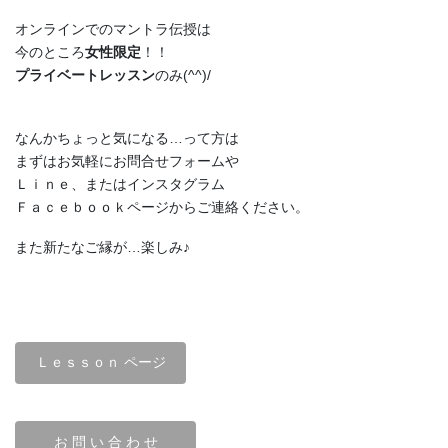
オンラインでのマントラ伝授は
今のところ
女性限定
！！
プライベートレッスン
のみ(^^)/
なんかちょっと気になる…って方は
まずはお気軽にお問合せフォームや
Ｌｉｎｅ、またはインスタグラム
Ｆａｃｅｂｏｏｋページからご連絡ください。
また新たなご縁が…楽しみ♪
Ｌｅｓｓｏｎ ページ
お 問 い 合 わ せ