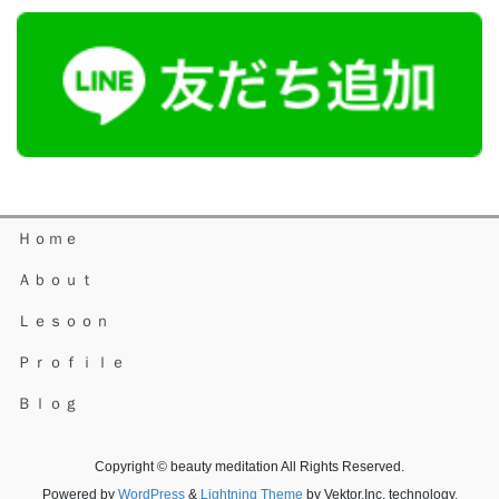
Ｈｏｍｅ
Ａｂｏｕｔ
Ｌｅｓｏｏｎ
Ｐｒｏｆｉｌｅ
Ｂｌｏｇ
Copyright © beauty meditation All Rights Reserved.
Powered by
WordPress
&
Lightning Theme
by Vektor,Inc. technology.