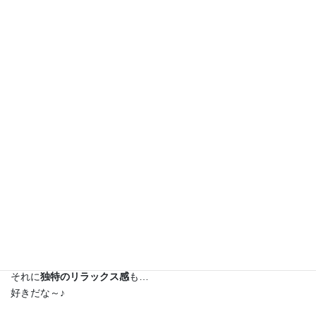
コロナ渦で
何かと制限されていることばかり
フォーカスしてしまいがちだけど…
新しい生活様式…
ポジティブな変化もたくさん！？
もちろんリアルで会えたら嬉しいけれど…
距離を気にしなくていい
オンラインでのコミュニケーションは
もうミラクル！？
すごく有難い…
それに
独特のリラックス感
も…
好きだな～♪