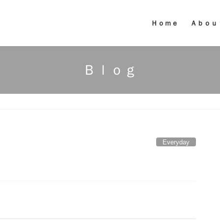
Ｈｏｍｅ
Ａｂｏｕ
Ｂｌｏｇ
１
Everyday
！