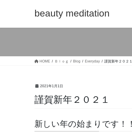
コ
ナ
ン
ビ
beauty meditation
テ
ゲ
ン
ー
ツ
シ
へ
ョ
ス
ン
キ
に
ッ
移
HOME
Ｂｌｏｇ
Blog
Everyday
謹賀新年２０２
プ
動
2021年1月1日
謹賀新年２０２１
新しい年の始まりです！