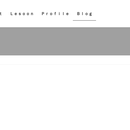
ｔ
Ｌｅｓｏｏｎ
Ｐｒｏｆｉｌｅ
Ｂｌｏｇ