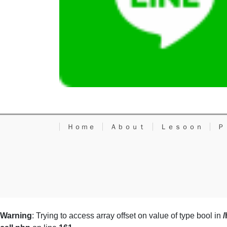
Ｈｏｍｅ
Ａｂｏｕｔ
Ｌｅｓｏｏｎ
Ｐ
Warning
: Trying to access array offset on value of type bool in
/