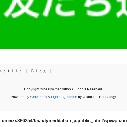
ｒｏｆｉｌｅ
Ｂｌｏｇ
Copyright © beauty meditation All Rights Reserved.
Powered by
WordPress
&
Lightning Theme
by Vektor,Inc. technology.
home/xs386254/beautymeditation.jp/public_html/wp/wp-content