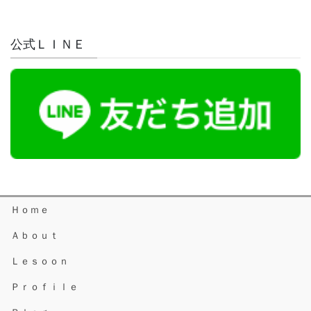
ペ
ジ
ジ
ジ
ー
公式ＬＩＮＥ
ジ
送
り
Ｈｏｍｅ
Ａｂｏｕｔ
Ｌｅｓｏｏｎ
Ｐｒｏｆｉｌｅ