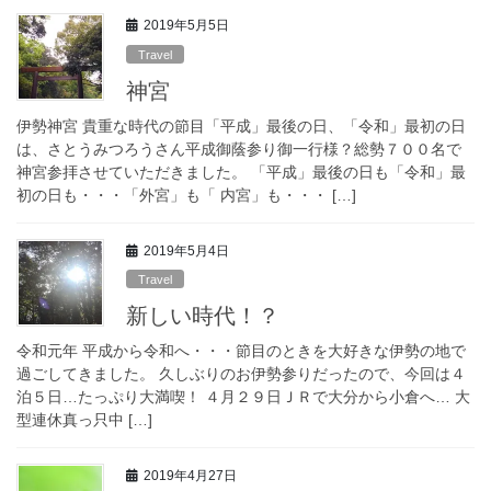
2019年5月5日
Travel
神宮
伊勢神宮 貴重な時代の節目「平成」最後の日、「令和」最初の日
は、さとうみつろうさん平成御蔭参り御一行様？総勢７００名で
神宮参拝させていただきました。 「平成」最後の日も「令和」最
初の日も・・・「外宮」も「 内宮」も・・・ […]
2019年5月4日
Travel
新しい時代！？
令和元年 平成から令和へ・・・節目のときを大好きな伊勢の地で
過ごしてきました。 久しぶりのお伊勢参りだったので、今回は４
泊５日…たっぷり大満喫！ ４月２９日ＪＲで大分から小倉へ… 大
型連休真っ只中 […]
2019年4月27日