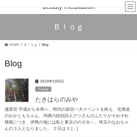
コ
ナ
beauty meditation
ン
ビ
テ
ゲ
ン
ー
Ｂｌｏｇ
ツ
シ
へ
ョ
ス
ン
HOME
Ｂｌｏｇ
Blog
キ
に
ッ
移
プ
動
Blog
2019年5月6日
Travel
たきはらのみや
瀧原宮 平成から令和へ…時代の節目一大イベントを終え、北海道
のおかともちゃん、沖縄の絵顔詩人テツさんのふたりがそれぞれ
帰路につき、伊勢の地には私と東京ののぞみ～、埼玉のなおちゃ
んの３人となりました。 ２日は３ […]