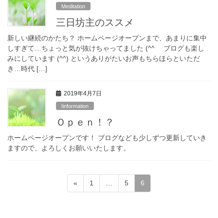
Meditation
三日坊主のススメ
新しい継続のかたち？ ホームページオープンまで、あまりに集中
しすぎて…ちょっと気が抜けちゃってました (^^ゞ ブログも楽し
みにしています (^^) というありがたいお声もちらほらといただ
き…時代 […]
2019年4月7日
Iinformation
Ｏｐｅｎ！？
ホームページオープンです！ ブログなども少しずつ更新していき
ますので、よろしくお願いいたします。
投
固
固
固
«
1
…
5
6
稿
定
定
定
ペ
ペ
ペ
の
ー
ー
ー