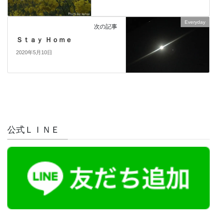
Everyday
次の記事
Ｓｔａｙ Ｈｏｍｅ
2020年5月10日
公式ＬＩＮＥ