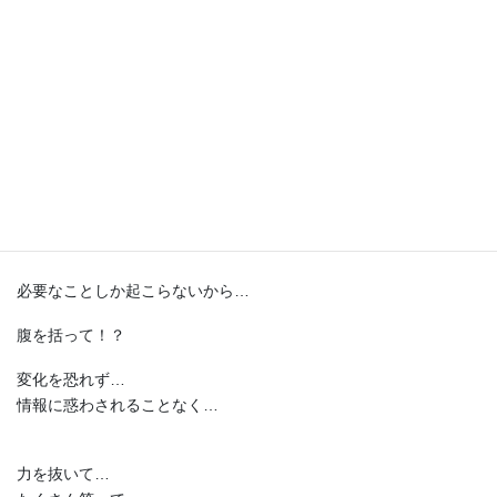
時代が大きく動いている今…
ここからの一年は後から振り返れば
もっとあっという間なんだろうな〜
地球は只今絶賛？
デトックス中
！！
アフターコロナ…
新しい時代…
必要なことしか起こらないから…
腹を括って！？
変化を恐れず…
情報に惑わされることなく…
力を抜いて…